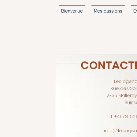
Bienvenue
Mes passions
E
Contact
CONTACT
Les agend
Rue des Sor
2735 Malleray
Suiss
T +41 78 62
info@lesagen