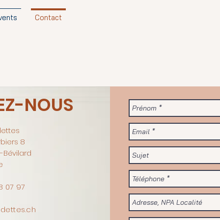
vents
Contact
EZ-NOUS
ettes
biers 8
-Bévilard
e
8 07 97
dettes.ch